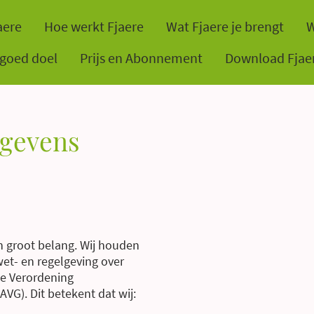
aere
Hoe werkt Fjaere
Wat Fjaere je brengt
W
 goed doel
Prijs en Abonnement
Download Fjae
egevens
an groot belang. Wij houden
et- en regelgeving over
e Verordening
VG). Dit betekent dat wij: