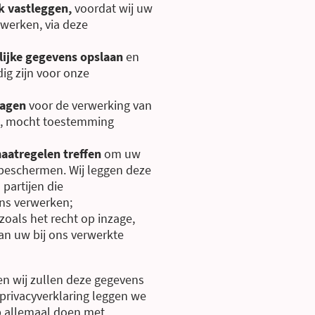
k vastleggen,
voordat wij uw
werken, via deze
lijke gegevens opslaan
en
ig zijn voor onze
ragen
voor de verwerking van
s, mocht toestemming
aatregelen treffen
om uw
 beschermen. Wij leggen deze
partijen die
ns verwerken;
 zoals het recht op inzage,
van uw bij ons verwerkte
 en wij zullen deze gegevens
e privacyverklaring leggen we
pp allemaal doen met